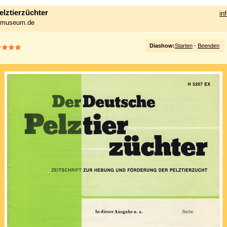
lztierzüchter
in
a-museum.de
Diashow:
Starten
-
Beenden