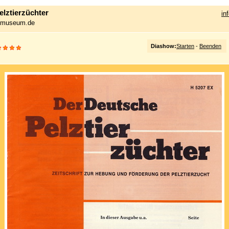
lztierzüchter
in
a-museum.de
Diashow:
Starten
-
Beenden