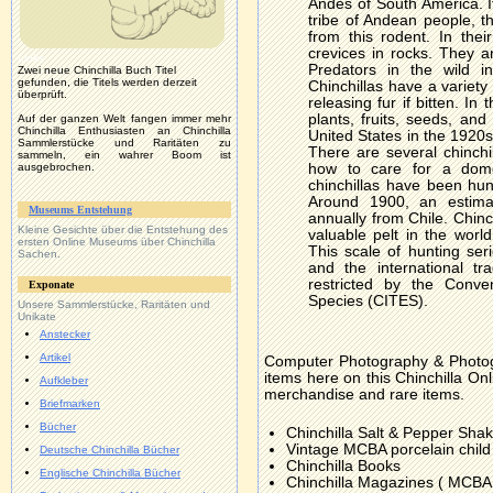
Andes of South America. I
tribe of Andean people, 
from this rodent. In their
crevices in rocks. They a
Links
Predators in the wild i
Zwei neue Chinchilla Buch Titel
gefunden, die Titels werden derzeit
Chinchillas have a variety
überprüft.
releasing fur if bitten. In
plants, fruits, seeds, and
Auf der ganzen Welt fangen immer mehr
Chinchilla Enthusiasten an Chinchilla
United States in the 1920
Sammlerstücke und Raritäten zu
There are several chinchi
sammeln, ein wahrer Boom ist
ausgebrochen.
how to care for a domes
chinchillas have been hu
Around 1900, an estimat
Museums Entstehung
annually from Chile. Chinc
Kleine Gesichte über die Entstehung des
valuable pelt in the wor
ersten Online Museums über Chinchilla
This scale of hunting ser
Sachen.
and the international tr
restricted by the Conve
Exponate
Species (CITES).
Unsere
Sammlerstücke, Raritäten und
Unikate
Anstecker
Artikel
Computer Photography & Photogr
items here on this Chinchilla Onl
Aufkleber
merchandise and rare items.
Briefmarken
Bücher
Chinchilla Salt & Pepper Sha
Vintage MCBA porcelain child
Deutsche Chinchilla Bücher
Chinchilla Books
Englische Chinchilla Bücher
Chinchilla Magazines ( MCBA