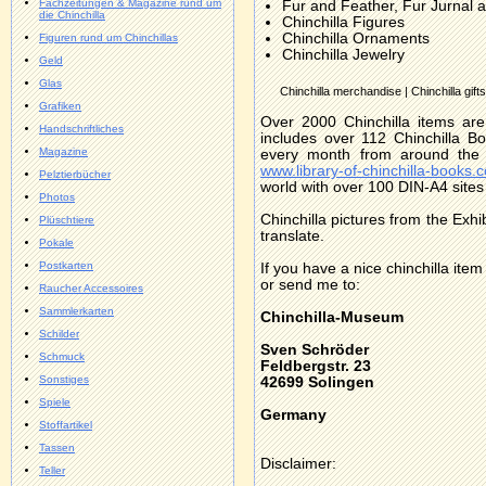
Fachzeitungen & Magazine rund um
Fur and Feather, Fur Jurnal an
die Chinchilla
Chinchilla Figures
Chinchilla Ornaments
Figuren rund um Chinchillas
Chinchilla Jewelry
Geld
Glas
Chinchilla merchandise | Chinchilla gifts
Grafiken
Over 2000 Chinchilla items a
Handschriftliches
includes over 112 Chinchilla 
Magazine
every month from around the 
www.library-of-chinchilla-books.
Pelztierbücher
world with over 100 DIN-A4 sites (
Photos
Chinchilla pictures from the Exhi
Plüschtiere
translate.
Pokale
Postkarten
If you have a nice chinchilla ite
or send me to:
Raucher Accessoires
Sammlerkarten
Chinchilla-Museum
Schilder
Sven Schröder
Schmuck
Feldbergstr. 23
Sonstiges
42699 Solingen
Spiele
Germany
Stoffartikel
Tassen
Disclaimer:
Teller