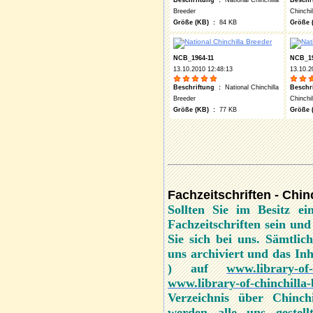
Beschriftung :
National Chinchilla
Beschr
Breeder
Chinchi
Größe (KB) :
84 KB
Größe 
NCB_1964-11
NCB_19
13.10.2010 12:48:13
13.10.2
Beschriftung :
National Chinchilla
Beschr
Breeder
Chinchi
Größe (KB) :
77 KB
Größe 
Fachzeitschriften - Chi
Sollten Sie im Besitz ein
Fachzeitschriften sein und
Sie sich bei uns. Sämtli
uns archiviert und das Inh
) auf
www.library-of-
www.library-of-chinchilla
Verzeichnis über Chinch
werden alle uns gestell