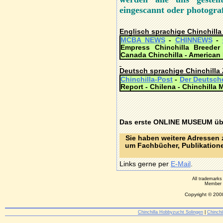
eingescannt oder photografi
Englisch sprachige Chinchilla
MCBA NEWS
-
CHINNEWS
-
Empress Chinchilla Breeder
Canada Chinchilla - American 
Deutsch sprachige Chinchilla 
Chinchilla-Post
-
Der Deutsche
Report - Chilena - Chinchilla
Das erste
ONLINE MUSEUM
üb
Sie haben weitere Adressen 
um Fachbücher, Publikatione
Links gerne per
E-Mail
.
All trademarks
Member 
Copyright © 20
Chinchilla Hobbyzucht Solingen
|
Chinch