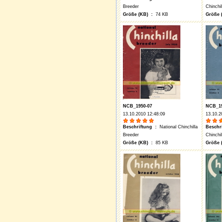
Breeder
Chinchi
Größe (KB) :
74 KB
Größe 
NCB_1950-07
NCB_19
13.10.2010 12:48:09
13.10.2
Beschriftung :
National Chinchilla
Beschr
Breeder
Chinchi
Größe (KB) :
85 KB
Größe 