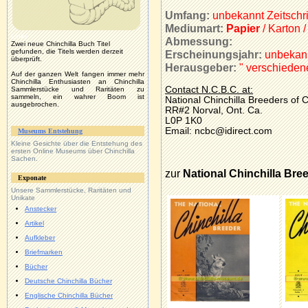
Umfang:
unbekannt Zeitschri
Mediumart:
Papier
/ Karton /
Links
Abmessung:
Zwei neue Chinchilla Buch Titel
gefunden, die Titels werden derzeit
Erscheinungsjahr:
unbekan
überprüft.
Herausgeber:
" verschieden
Auf der ganzen Welt fangen immer mehr
Chinchilla Enthusiasten an Chinchilla
Contact N.C.B.C. at:
Sammlerstücke und Raritäten zu
sammeln, ein wahrer Boom ist
National Chinchilla Breeders of
ausgebrochen.
RR#2 Norval, Ont. Ca.
L0P 1K0
Email: ncbc@idirect.com
Museums Entstehung
Kleine Gesichte über die Entstehung des
ersten Online Museums über Chinchilla
Sachen.
zur
National Chinchilla Bre
Exponate
Unsere
Sammlerstücke, Raritäten und
Unikate
Anstecker
Artikel
Aufkleber
Briefmarken
Bücher
Deutsche Chinchilla Bücher
Englische Chinchilla Bücher