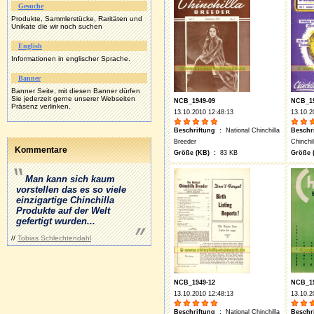
Gesuche
Produkte, Sammlerstücke, Raritäten und
Unikate die wir noch suchen
English
Informationen in englischer Sprache.
Banner
Banner Seite, mit diesen Banner dürfen
Sie jederzeit gerne unserer Webseiten
NCB_1949-09
NCB_19
Präsenz verlinken.
13.10.2010 12:48:13
13.10.2
Beschriftung :
National Chinchilla
Beschr
Breeder
Chinchi
Kommentare
Größe (KB) :
83 KB
Größe 
Man kann sich kaum
vorstellen das es so viele
einzigartige Chinchilla
Produkte auf der Welt
gefertigt wurden...
//
Tobias Schlechtendahl
NCB_1949-12
NCB_19
13.10.2010 12:48:13
13.10.2
Beschriftung :
National Chinchilla
Beschr