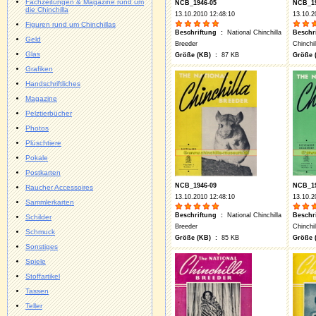
Fachzeitungen & Magazine rund um
NCB_1946-05
NCB_19
die Chinchilla
13.10.2010 12:48:10
13.10.2
Figuren rund um Chinchillas
Beschriftung :
National Chinchilla
Beschr
Geld
Breeder
Chinchi
Glas
Größe (KB) :
87 KB
Größe 
Grafiken
Handschriftliches
Magazine
Pelztierbücher
Photos
Plüschtiere
Pokale
Postkarten
NCB_1946-09
NCB_19
Raucher Accessoires
13.10.2010 12:48:10
13.10.2
Sammlerkarten
Beschriftung :
National Chinchilla
Beschr
Schilder
Breeder
Chinchi
Schmuck
Größe (KB) :
85 KB
Größe 
Sonstiges
Spiele
Stoffartikel
Tassen
Teller