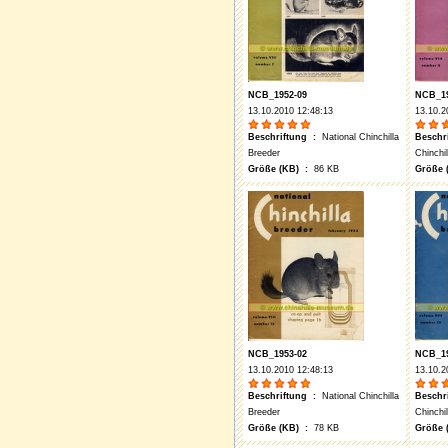
NCB_1952-09
NCB_19
13.10.2010 12:48:13
13.10.2
Beschriftung :
National Chinchilla
Beschr
Breeder
Chinchi
Größe (KB) :
86 KB
Größe 
NCB_1953-02
NCB_19
13.10.2010 12:48:13
13.10.2
Beschriftung :
National Chinchilla
Beschr
Breeder
Chinchi
Größe (KB) :
78 KB
Größe 