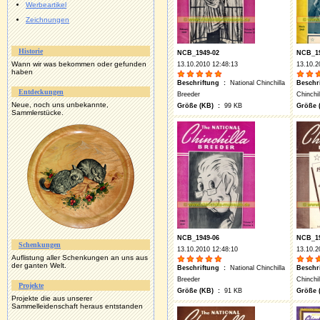
Werbeartikel
Zeichnungen
Historie
NCB_1949-02
NCB_19
Wann wir was bekommen oder gefunden
13.10.2010 12:48:13
13.10.2
haben
Beschriftung :
National Chinchilla
Beschr
Entdeckungen
Breeder
Chinchi
Neue, noch uns unbekannte,
Größe (KB) :
99 KB
Größe 
Sammlerstücke.
NCB_1949-06
NCB_19
Schenkungen
13.10.2010 12:48:10
13.10.2
Auflistung aller Schenkungen an uns aus
der ganten Welt.
Beschriftung :
National Chinchilla
Beschr
Breeder
Chinchi
Projekte
Größe (KB) :
91 KB
Größe 
Projekte die aus unserer
Sammelleidenschaft heraus entstanden